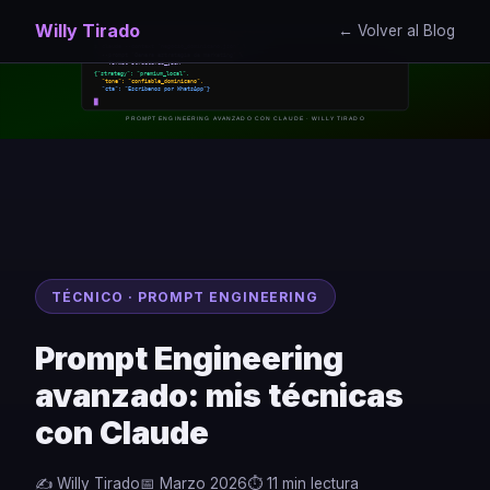
Willy Tirado
← Volver al Blog
claude-prompt-engineer.sh
$
claude --context "negocio_dominicano.json" \
--prompt "Genera estrategia de marketing" \
--format structured_json
{"strategy": "premium_local",
"tone": "confiable_dominicano",
"cta": "Escribenos por WhatsApp"}
PROMPT ENGINEERING AVANZADO CON CLAUDE · WILLY TIRADO
TÉCNICO · PROMPT ENGINEERING
Prompt Engineering
avanzado: mis técnicas
con Claude
✍️ Willy Tirado
📅 Marzo 2026
⏱️ 11 min lectura